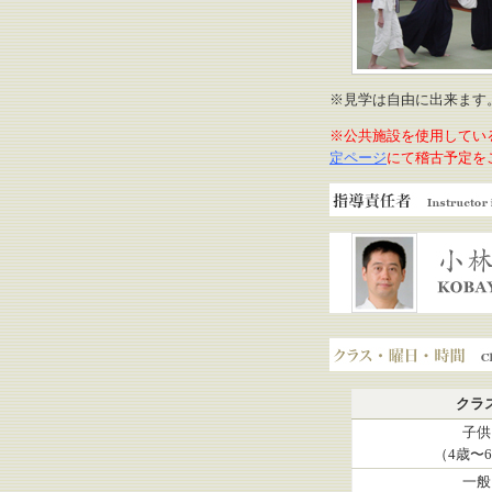
※見学は自由に出来ます
※公共施設を使用してい
定ページ
にて稽古予定を
指導責任者
小林弘明 道場長
クラス・曜日・時間
クラ
子供
（4歳〜
一般