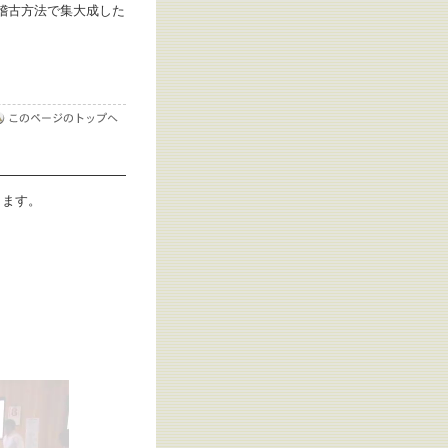
稽古方法で集大成した
ります。