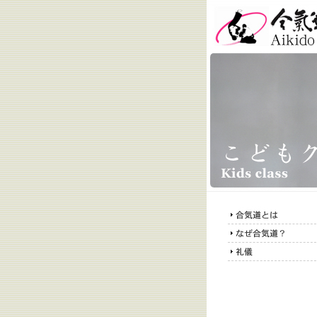
合気道小林道場 
Kobayashi Do
合気道とは
なぜ合気道？
礼儀