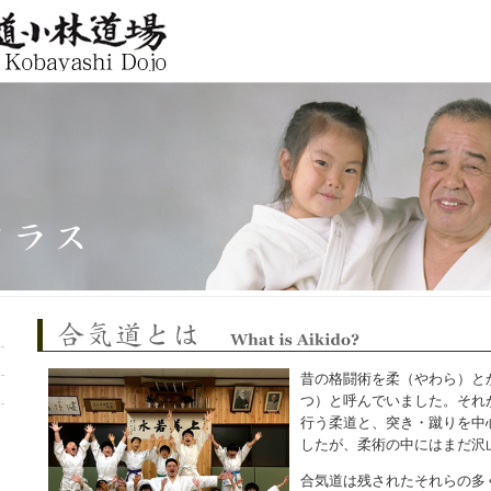
Aikido
jo
合気道とは
昔の格闘術を柔（やわら）と
つ）と呼んでいました。それ
行う柔道と、突き・蹴りを中
したが、柔術の中にはまだ沢
合気道は残されたそれらの多