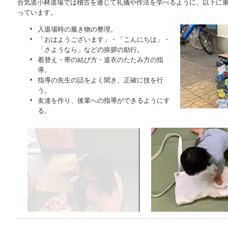
合気道小林道場では稽古を通じて礼儀や作法を学べるように、以下に
っています。
入退場時の履き物の整理。
「おはようございます」・「こんにちは」・
「さようなら」などの挨拶の励行。
着替え・帯の結び方・道衣のたたみ方の指
導。
指導の先生の話をよく聞き、正確に技を行
う。
友達を作り、後輩への指導ができるようにす
る。