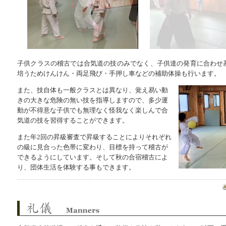
子供クラスの稽古では合気道の技のみでなく、子供達の発育に合わせ
培うためけんけん・両足飛び・手押し車などの補助体操も行います。
また、技自体も一般クラスとは異なり、覚え易い動
きの大きな危険の無い技を指導しますので、多少運
動が不得意な子供でも無理なく怪我なく楽しんで合
気道の技を習得することができます。
また年2回の昇級審査で昇級することによりそれぞれ
の級に見合った色帯に変わり、目標を持って稽古が
できるようにしています。そして秋の合宿稽古によ
り、団体生活を体験する事もできます。
礼儀