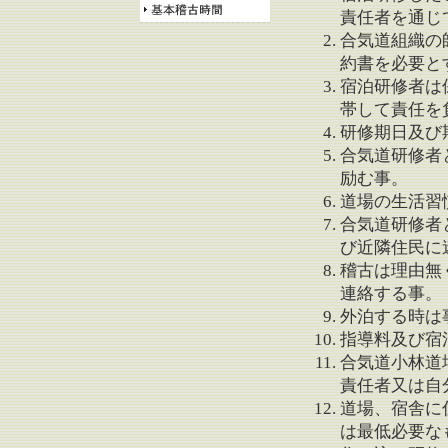
住み込む場所
責任者を通じ
基本稽古時間
合気道組織の
約書を必要と
宿泊研修者は
帯して責任を
研修期日及び
合気道研修者
励む事。
道場の生活習
合気道研修者
び近隣住民に
稽古は理由無
連絡する事。
外泊する時は
指導料及び宿
合気道小林道
責任者又は自
道場、宿舎に
は最低必要な