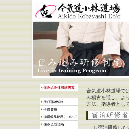
合気道小林道場 Aikido
Kobayashi Dojo
合気道小林道場で
住み込み体験感想文
み稽古を通し、よ
方法、指導者とし
宿泊準研修者・研修者資格
研修費用
宿泊研修者資格
道場備品使用について
宿泊研修した