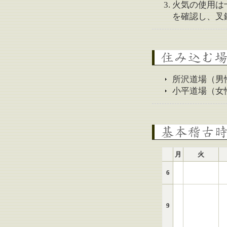
火気の使用は
を確認し、叉
住み込む場所
所沢道場（男
小平道場（女
基本稽古時間
月
火
6
9